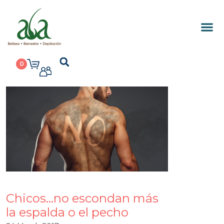
0
Chicos…no escondan más
la espalda o el pecho