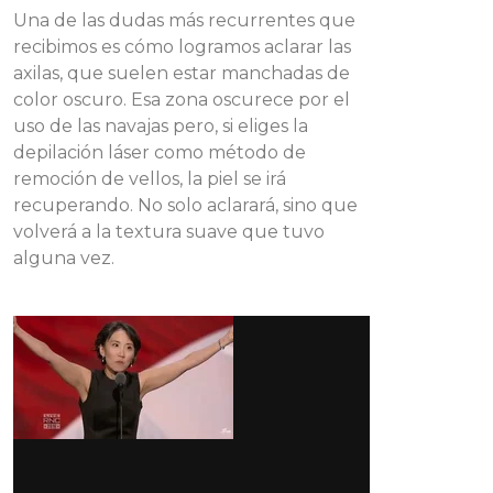
Una de las dudas más recurrentes que
recibimos es cómo logramos aclarar las
axilas, que suelen estar manchadas de
color oscuro. Esa zona oscurece por el
uso de las navajas pero, si eliges la
depilación láser como método de
remoción de vellos, la piel se irá
recuperando. No solo aclarará, sino que
volverá a la textura suave que tuvo
alguna vez.