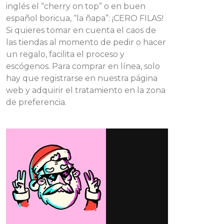
inglés el “cherry on top” o en buen
español boricua, “la ñapa”: ¡CERO FILAS!
Si quieres tomar en cuenta el caos de
las tiendas al momento de pedir o hacer
un regalo, facilita el proceso y
escógenos. Para comprar en línea, solo
hay que registrarse en nuestra página
web y adquirir el tratamiento en la zona
de preferencia.