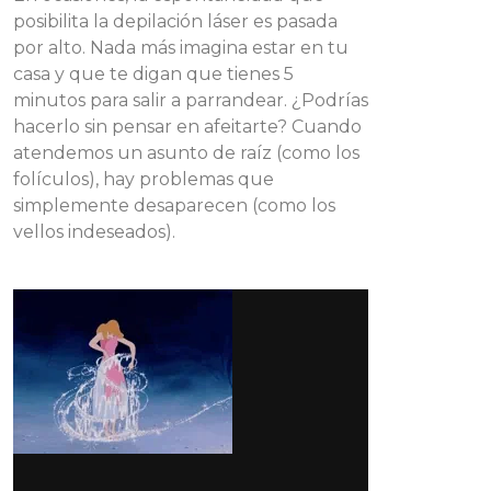
posibilita la depilación láser es pasada
por alto. Nada más imagina estar en tu
casa y que te digan que tienes 5
minutos para salir a parrandear. ¿Podrías
hacerlo sin pensar en afeitarte? Cuando
atendemos un asunto de raíz (como los
folículos), hay problemas que
simplemente desaparecen (como los
vellos indeseados).