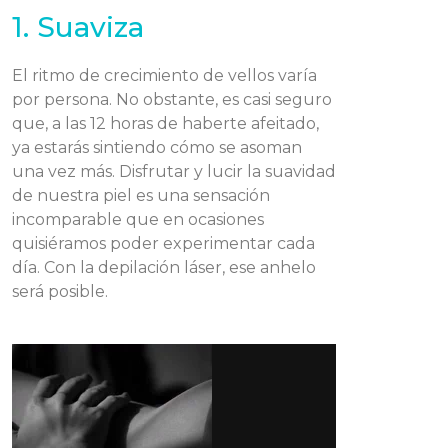
1. Suaviza
El ritmo de crecimiento de vellos varía
por persona. No obstante, es casi seguro
que, a las 12 horas de haberte afeitado,
ya estarás sintiendo cómo se asoman
una vez más. Disfrutar y lucir la suavidad
de nuestra piel es una sensación
incomparable que en ocasiones
quisiéramos poder experimentar cada
día. Con la depilación láser, ese anhelo
será posible.