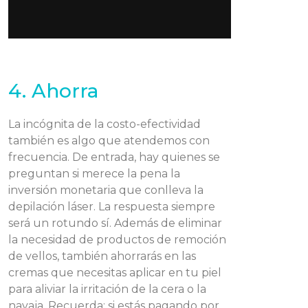
4. Ahorra
La incógnita de la costo-efectividad
también es algo que atendemos con
frecuencia. De entrada, hay quienes se
preguntan si merece la pena la
inversión monetaria que conlleva la
depilación láser. La respuesta siempre
será un rotundo sí. Además de eliminar
la necesidad de productos de remoción
de vellos, también ahorrarás en las
cremas que necesitas aplicar en tu piel
para aliviar la irritación de la cera o la
navaja. Recuerda: si estás pagando por