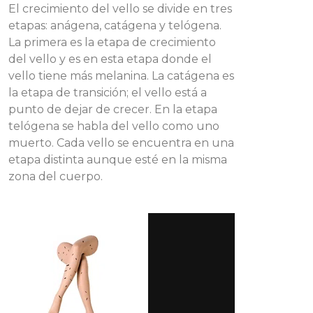
El crecimiento del vello se divide en tres
etapas: anágena, catágena y telógena.
La primera es la etapa de crecimiento
del vello y es en esta etapa donde el
vello tiene más melanina. La catágena es
la etapa de transición; el vello está a
punto de dejar de crecer. En la etapa
telógena se habla del vello como uno
muerto. Cada vello se encuentra en una
etapa distinta aunque esté en la misma
zona del cuerpo.