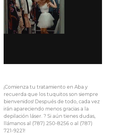
¡Comienza tu tratamiento en Aba y
recuerda que los tuquitos son siempre
bienvenidos! Después de todo, cada vez
irán apareciendo menos gracias a la
depilación láser. ? Si aún tienes dudas,
llámanos al (787) 250-8256 o al (787)
721-9221!