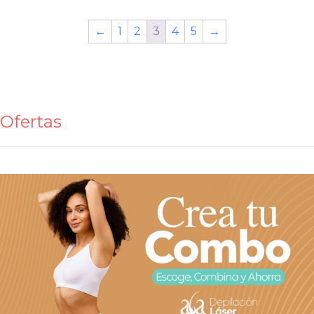
←
1
2
3
4
5
→
Ofertas