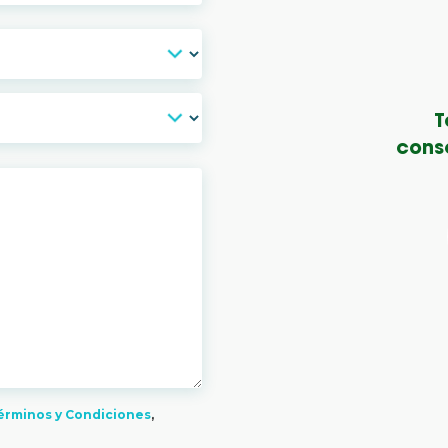
T
conse
érminos y Condiciones
,