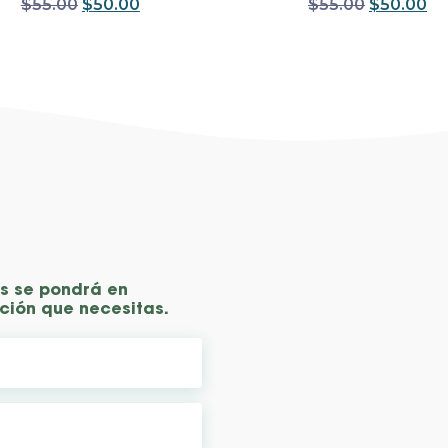
$
55.00
$
50.00
$
55.00
$
50.00
as se pondrá en
ción que necesitas.