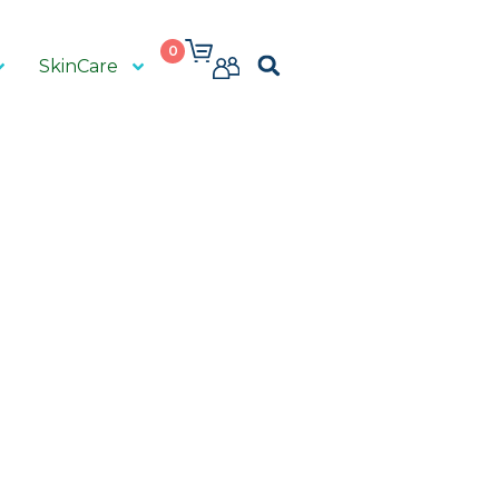
0
SkinCare