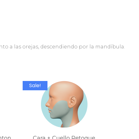
unto a las orejas, descendiendo por la mandíbula.
Sale!
nton
Cara + Cuello Retoque