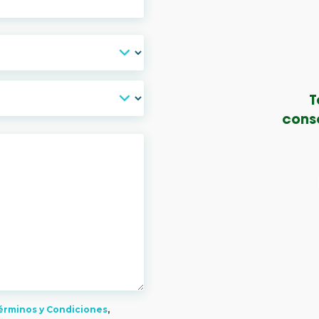
T
conse
érminos y Condiciones
,