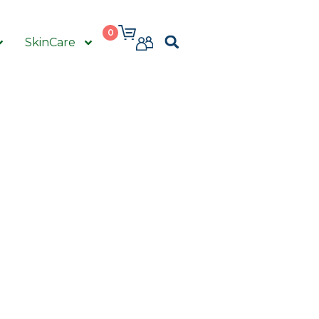
0
SkinCare