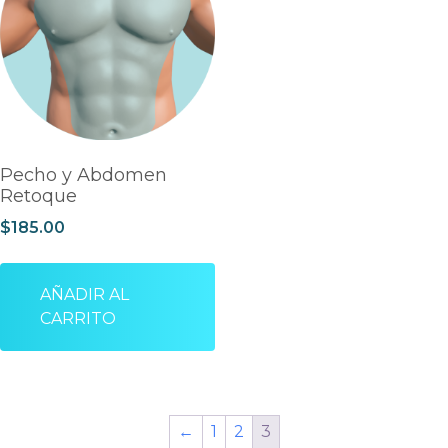
Pecho y Abdomen
Retoque
$
185.00
AÑADIR AL
CARRITO
←
1
2
3