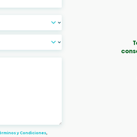
T
conse
érminos y Condiciones
,