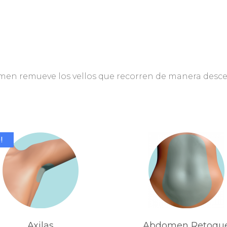
omen remueve los vellos que recorren de manera desce
!
Axilas
Abdomen Retoqu