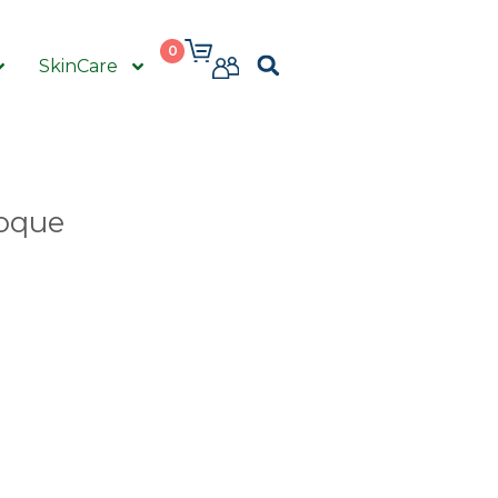
0
SkinCare
oque