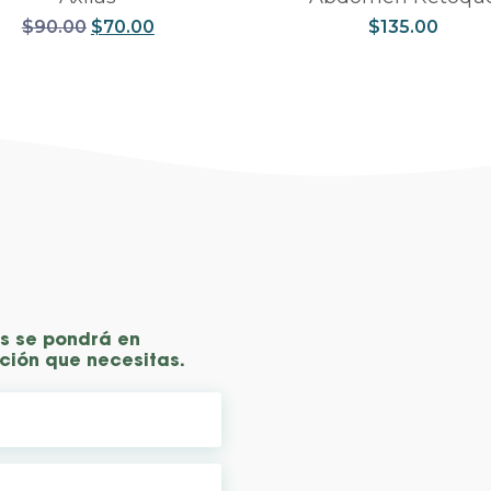
$
90.00
$
70.00
$
135.00
as se pondrá en
ción que necesitas.