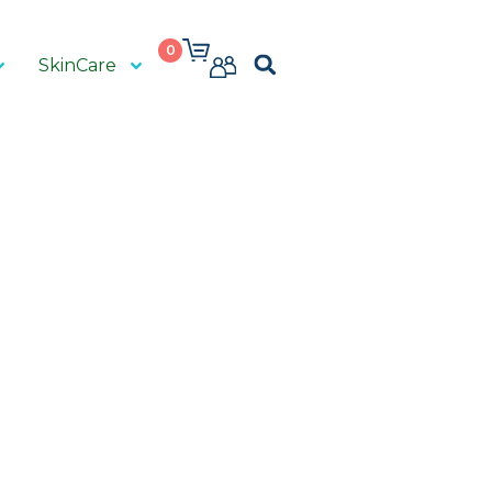
0
SkinCare