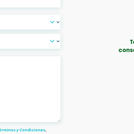
T
conse
érminos y Condiciones
,