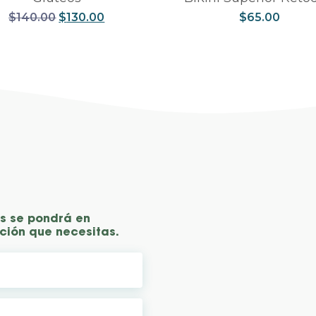
$
140.00
$
130.00
$
65.00
as se pondrá en
ción que necesitas.