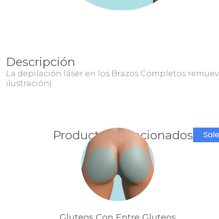
Descripción
La depilación láser en los Brazos Completos remuev
ilustración).
Productos Relacionados
Sale
Gluteos Con Entre Gluteos